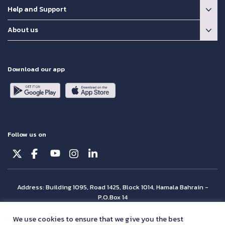
Help and Support
About us
Download our app
Follow us on
Address: Building 1095, Road 1425, Block 1014, Hamala Bahrain -
P.O.Box 14
© Batelco 2026 is part of the Beyon Group. All rights reserved.
We use cookies to ensure that we give you the best