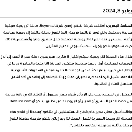
يوليو 8, 2024
المنامة، البحرين:
أطلقت شركة بتلكو، إحدى شركات Beyon، حملة ترويجية صيفية
جديدة وممتعة، والتي توفر لزبائنها فرصة رائعة للفوز برحلة عائلية إلى وجهة سياحية
رائدة. ستستمر هذه الحملة الترويجية الصيفية خلال شهري يوليو وأغسطس 2024،
حيث ستقوم بتلكو بإجراء سحب أسبوعي لاختيار الفائزين.
خلال هذه الحملة الترويجية، سيتم اختيار 8 فائزين سيربحون رحلة عمر لا تُنسى إلى أبرز
الوجهات السياحية. أول وجهة سياحية ستكون المدينة التاريخية والساحرة روما في
إيطاليا، في حين سيتم الكشف عن الوجهات الـ7 المتبقية في السحوبات الأسبوعية
اللاحقة. تشمل الرحلة تذكرة الطيران ذهابًا وإيابًا بالإضافة إلى إقامة في أحد أشهر
سلاسل الفنادق العالمية.
للدخول في السحب، يجب على الزبائن شراء جهاز محمول أو الاشتراك في باقة جديدة
من خطط الدفع الشهري أو الفايبر أو البرودباند عبر تطبيق بتلكو أو Batelco.com.
وقالت أسيل مطر، مدير عام قطاع المستهلكين في بتلكو: “يسعدنا أن نقدم هذه
الحملة الترويجية الحصرية لفصل الصيف لتزويد زبائن بتلكو بفرصة مذهلة للفوز
برحلة عائلية مدفوعة التكاليف بالكامل”.