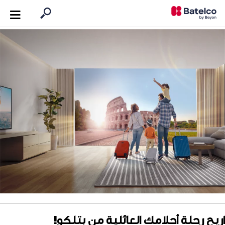
اربح رحلة أحلامك العائلية من بتلكو!