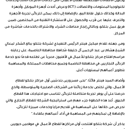
تكنولوجيا المعلومات والاتصالات (ICT) وعرض أحدث أجهزة الموبايل وأجهزة
البدالة وكذلك حلول نقاط البيع. بالإضافة إلى ذلك، يمكن للزبائن تجربة الأجهزة
والتعرف عليها عن قُرب، والحصول على الاستشارة التقنية من المختصين ضمن
فريق عمل بتلكو، وبالتالي إنجاز معاملات الشراء والاشتراك بالخدمات مُباشرة من
المركز.
ومن جهته، تقدم ميكيل فينتر الرئيس التنفيذي لشركة بتلكو ببالغ الشكر لمعالي
الشيخ هشام بن عبد الرحمن آل خليفة مُحافظ محافظة العاصمة، على رعايته
مراسم افتتاح مركز بتلكو للأعمال في الأفنيوز، معرباً عن تطلعه قدمًا نحو خدمة
الزبائن التجاريين في محافظة العاصمة وجميع محافظات المملكة، والمساهمة
بتطوير أعمالهم لمستويات أعلى.
وأضاف السيد فينتر قائلًا: “نحن مسرورين بتدشين أول مراكز بتلكو لقطاع
الأعمال، والتي تختص بخدمة زبائننا من الشركات الصغيرة والمتوسطة، والذي
حرصنا على أن يوفر تجربة متكاملة للزبائن تتناسب مع احتياجات هذا القطاع
الحيوي. تٌعد هذه الخطوة جزء مهم من استراتيجية الشركة للقطاع التجاري والتي
نحرص من خلالها على المساهمة في تقديم مزايا وخدمات مميزة للزبائن،
بالإضافة إلى تمكينهم من المساهمة في أداء أعمالهم بكفاءة.”
يذكر أن شركة بتلكو افتتحت أولى مراكزها لقطاع الأعمال في موقعين حيويين