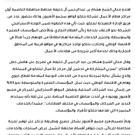
افتتح معالي الشيخ هشام بن عبدالرحمن آل خليفة محافظ محافظة العاصمة أولى
مراكز قطاع الأعمال لشركة بتلكو الواقع بمجمع الأفنيوز، وذلك بحضور عدد من
فريق الإدارة التنفيذية لبتلكو، حيث تأتي هذه الخطوة ضمن التوجه الاستراتيجي
للشركة نحو الارتقاء بخدمة زبائن القطاع التجاري، وبالأخص المؤسسات الصغيرة
والمتوسطة، ولتعزيز الخدمات المُقدمة لهم انطلاقًا من كونهم جزءاً فعالاً في
الاقتصاد الوطني. واختارت بتلكو تواجد مراكزها في مواقع قريبة من المناطق
التجارية وذلك لخدمة أكبر شريحة من قطاعات الأعمال.
وقال معالي الشيخ هشام بن عبد الرحمن آل خليفة، في تصريح على هامش حفل
الافتتاح: “تسرني المُشاركة في تدشين أول مركز للأعمال لبتلكو في المملكة،
والذي يشكّل بداية لمرحلة جديدة من الخدمات النوعية المُقدمة لقطاع حيوي
وهام في الاقتصاد الوطني، حيث تمثل المؤسسات الصغيرة والمتوسطة نحو 93%
من إجمالي عدد الشركات المحلية، وبفضل الموقع الاستراتيجي للمركز في مجمع
الأفنيوز ووجوده في أحدث مناطق العاصمة المنامة، نحن على ثقة بأنه سيخدم
العديد من الشركات والمؤسسات في مختلف القطاعات”، مشيداً بالخدمات
المتميزة التي تقدمها بتلكو للأفراد والمؤسسات.
وتمّ تصميم فرع مجمع الأفنيوز بشكل عصري وبطريقة ترتكز على توفير تجربة
متكاملة للزبائن، حيث تتوافر أقسام مختلفة لتشمل عرض المنتجات والخدمات
وحلول الاتصالات المخصصة لقطاع الأعمال، مثل خدمات الانترنت الثابت وخدمات