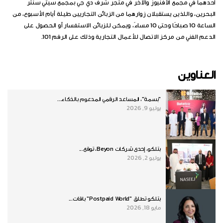
أحدهما في مجمع الأفنيوز والآخر في متجر شرف دي جي بمجمع سيتي سنتر
البحرين، واللذين يستقبلان زوارهما من الزبائن التجاريين طيلة أيام الأسبوع، من
الساعة 10 صباحًا وحتى 10 مساءً، ويمكن للزبائن الاستفسار أو الحصول على
الدعم الفني من مركز الاتصال للأعمال التجارية وذلك على الرقم 101.
العناوين
"بسمة"، المساعد الرقمي المدعوم بالذكاء...
يوليو 9, 2026
بتلكو، إحدى شركات Beyon، توقع...
يوليو 2, 2026
بتلكو تطلق "Postpaid World" باقات...
مايو 18, 2026