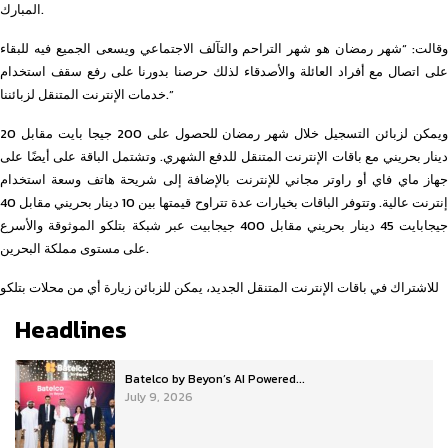
المبارك.
وقالت: “شهر رمضان هو شهر التراحم والتآلف الاجتماعي ويسعى الجميع فيه للبقاء
على اتصال مع أفراد العائلة والأصدقاء لذلك حرصنا بدورنا على رفع سقف استخدام
خدمات الإنترنت المتنقل لزبائننا.”
ويمكن لزبائن التسجيل خلال شهر رمضان للحصول على 200 جيجا بايت مقابل 20
دينار بحريني مع باقات الإنترنت المتنقل للدفع الشهري. وتشتمل الباقة على أيضًا على
جهاز ماي فاي أو راوتر مجاني للإنترنت بالإضافة إلى شريحة هاتف وسعة استخدام
إنترنت عالية. وتتوفر الباقات بخيارات عدة تتراوح قيمتها بين 10 دينار بحريني مقابل 40
جيجابايت 45 دينار بحريني مقابل 400 جيجابيت عبر شبكة بتلكو الموثوقة والأسرع
على مستوى مملكة البحرين.
للاشتراك في باقات الإنترنت المتنقل الجديد، يمكن للزبائن زيارة أي من محلات بتلكو
Headlines
Batelco by Beyon’s AI Powered...
July 9, 2026