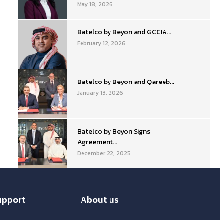
May 18, 2026
Batelco by Beyon and GCCIA...
February 12, 2026
Batelco by Beyon and Qareeb...
January 13, 2026
Batelco by Beyon Signs
Agreement...
December 22, 2025
upport
About us