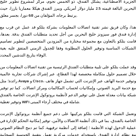
الجزيرة الاصطناعية، يشكل الفندق، ذو الخمس نجوم، مركز لمشروع تطوير خليج
البحرين البالغة قيمته 2.5 مليار دولار أمريكي. ويبرز الفندق هيكلا معماريا بارزا، حيث
يرتبط برجاه، المؤلفان من 68 دورا، بجسر معلق.
هذا، وكان فريق نشر تقنية اتصالات المعلومات بشركة بتلكو قد عمل عن قرب مع
إدارة فندق فور سيزونز خليج البحرين من أجل تحديد متطلبات الفندق بدقة. بعدها،
قامت بتلكو بالتعاون مع مجموعة مختارة من المزودين المتخصصين لتطوير تصاميم
الشبكات المناسبة وتوفير الحلول المطلوبة وفقا للجدول الزمني المتفق عليه بغية
الوفاء بتاريخ التدشين المحدد.
وقد عملت بتلكو على تلبية متطلبات الفندق الرئيسية من تقنية اتصالات المعلومات من
خلال تصميم حلول متكاملة مخصصة لهذا القطاع، عبر إشراك شركات تجارية عالمية
رائدة؛ مثل Avaya و Cisco، وتوفير خدمة الهاتف عبر الإنترنت التي تشمل جهاز هاتف
مع خدمة البريد الصوتي، وإمكانيات لحساب المكالمات ومركز اتصالات. كما تم توفير
شبكة بيانات معدلة تعمل على توفير الدعم لأنظمة بروتوكول الإنترنت الخاصة بالفندق
وتوفير تغطية WiFi شاملة في مختلف أرجاء المبنى.
وتعمل الشبكة التي قامت بتلكو بتركيبها على دعم جميع أنظمة بروتوكول الإنترنت
الخاصة بالفندق، بما في ذلك أنظمة الاتصالات والأمن، توفير إمكانية التحكم للإدارة في
عملية الدخول لهذه الأنظمة ؛ إضافة إلى أنظمة ترفيهية. كما تم دمج النظام الصوتي
مع نظام إدارة الفندق باستخدام خدمات مركزية تعمل بتقنية الحوسبة السحابية