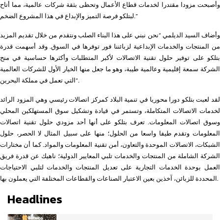
وأصبحت مزودا مقتدرا لخدمات قطاع الأعمال وتحظى بثقة شركات عالمية، مما أتاح
لبتلكو فرصة التميز والإبداع في هذا المشروع الضخم.”
وأضاف السيد الديلمي “نحن نبني على هذا البناء الصلب ونتقدم من خلال تقديم المزيد
من المنتجات والخدمات الإبداعية لزبائننا فور توفرها في السوق. وقد أسهمت قدرة
بتلكو على توفير حلول تقنية الاتصالات لأكبر المتطلبات وأكثرها حساسية في منح
الشركة سمعة إقليمية وعالمية طيبة، وهو ما جعل منها الخيار الأول للشركات العالمية
التي تعمل في مملكة البحرين”.
لقد لعبت بتلكو دورا محوريا في تنمية البلاد كمركز اتصالات رئيسي وهي المزود الرائد
لخدمات الاتصالات المتكاملة، وتستمر في قيادة وتشكيل سوق المستهلكين المحلي
وسوق اتصالات المعلومات. تعرف بتلكو على أنها أحد مزودي حلول تقنية اتصالات
المعلومات وتقدم طيفا واسعا من الحلول؛ منها على سبيل المثال لا الحصر، حلول
الشبكات، الاتصالات الموحدة والتعاون، أمن تقنية المعلومات والمواد. كما أن مختارات
الشركة الشاملة من المنتجات والخدمات تلبي المعايير الدولية؛ ناهيك عن قدرة فريق
العمل بوحدة الخدمات التجارية على تعديل المنتجات والخدمات لتلبي الاحتياجات
المحددة للزبائن، آخذين بعين الاعتبار الصناعات والقطاعات المختلفة التي يعملون بها.
Headlines