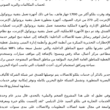
لحساب المكالمات والبريد الصوتي.
وقد وفرت بتلكو أكثر من 1,700 جهاز هاتف، بما في ذلك أجهزة تعمل بتقنية بروتوكول
الإنترنت إلى 273 من غرف الضيوف، أجهزة متطورة تعمل بتقنية بروتوكول الإنترنت
لمناطق الإدارة، وأجهزة لاسلكية متخصصة تعمل بتقنية بروتوكول الإنترنت لعمليات
الفندق. وقد تم دمج الأجهزة اللاسلكية، التي تعمل بتقنية بروتوكول الإنترنت، مع نظام
تراسل لتوفير رسائل نصية للاتصالات الداخلية؛ بالإضافة إلى عملية دمج لتوفير خدمة
الإخطارات التحذيرية المبكرة من أنظمة الحريق وأنظمة إدارة المبنى. وتشمل تغطية
شبكة WiFi، التي نشرتها بتلكو، جميع المناطق الداخلية، والتي تشمل سبعة منافذ
مطاعم، مركز أعمال، صالة رقص ومسبح؛ بالإضافة إلى مواقف سيارات. وتستخدم
التغطية للمناطق العامة الخارجية، المؤلفة من مناطق المطاعم المفتوحة، خمس برك
سباحة ومرافق استجمام أخرى، أحدث التقنيات التي تناسب أجواء البحرين.
جدير بالذكر أن خدمات بتلكو للاتصالات يتم توصيلها للفندق عبر شبكة الشركة للألياف
البصرية المتطورة. وتشمل الشبكة خليج البحرين بكامله وتوفر إمكانية توفير خدمات
مشابهة لمشاريع قادمة.
وفي تعليق له على هذا المشروع الضخم والمليء بالتحدي، قال مدير عام وحدة
الخدمات التجارية في بتلكو السيد عادل الديلمي “لقد إكتسبت بتلكو خبرة ومعرفة
واسعة في مجال تقنية اتصالات المعلومات والاتصالات على مدى سنوات عديدة