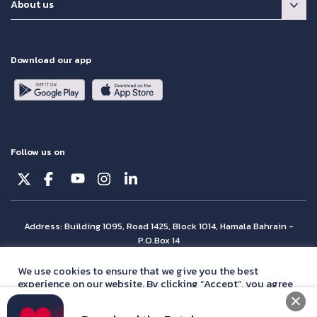
About us
Download our app
Follow us on
Address: Building 1095, Road 1425, Block 1014, Hamala Bahrain -
P.O.Box 14
© Batelco 2026 is part of the Beyon Group. All rights reserved.
We use cookies to ensure that we give you the best
experience on our website. By clicking “Accept”, you agree
with our
privacy policy
statement.