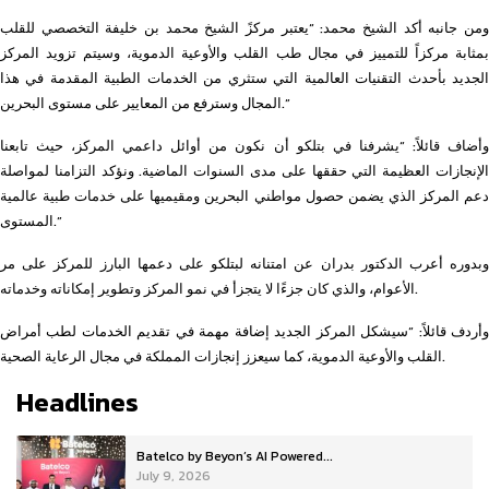
ومن جانبه أكد الشيخ محمد: “يعتبر مركزً الشيخ محمد بن خليفة التخصصي للقلب
بمثابة مركزاً للتمييز في مجال طب القلب والأوعية الدموية، وسيتم تزويد المركز
الجديد بأحدث التقنيات العالمية التي ستثري من الخدمات الطبية المقدمة في هذا
المجال وسترفع من المعايير على مستوى البحرين.”
وأضاف قائلاً: “يشرفنا في بتلكو أن نكون من أوائل داعمي المركز، حيث تابعنا
الإنجازات العظيمة التي حققها على مدى السنوات الماضية. ونؤكد التزامنا لمواصلة
دعم المركز الذي يضمن حصول مواطني البحرين ومقيميها على خدمات طبية عالمية
المستوى.”
وبدوره أعرب الدكتور بدران عن امتنانه لبتلكو على دعمها البارز للمركز على مر
الأعوام، والذي كان جزءًا لا يتجزأ في نمو المركز وتطوير إمكاناته وخدماته.
وأردف قائلاً: “سيشكل المركز الجديد إضافة مهمة في تقديم الخدمات لطب أمراض
القلب والأوعية الدموية، كما سيعزز إنجازات المملكة في مجال الرعاية الصحية.
Headlines
Batelco by Beyon’s AI Powered...
July 9, 2026