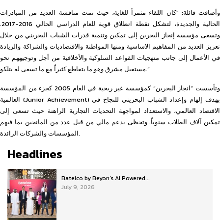
وأضافت قائلة: “كان اللقاء مثمراً للغاية، حيث تمت مناقشة العديد من المبادرات
الحالية والجديدة، لتشكل نقطة انطلاق قوية للعام الدراسي الحالي 2016-2017.
وتسعى مؤسسة إنجاز البحرين إلى تمكين وتنمية قدرات الشباب البحريني من خلال
تعزيز العديد من المفاهيم الاساسية ومنها المواطنة والاقتصاديات والشراكة والريادة
في الأعمال إلى جانب منهجيات القواعد السلوكية والأخلاقية من أجل وتوجيههم نحو
مستقبل مشرق وهو ما يتقاطع كثيراً مع ما تسعى له بتلكو.”
وتأسست “انجاز البحرين” كمؤسسة غير ربحية في العام 2005 كجزء من المؤسسة
العالمية (Junior Achievement) بهدف إلهام وإعداد الشباب البحريني للنجاح في
الاقتصاد العالمي، والاستعداد لمواجهة التحديات التجارية الراهنة حيث تسعى إلى
تمكين آلاف الطلاب سنوياً. وتحظى بدعم مالي من قبل عدد من المانحين بما فيهم
المؤسسات والشركات الرائدة.
Headlines
Batelco by Beyon’s AI Powered...
July 9, 2026