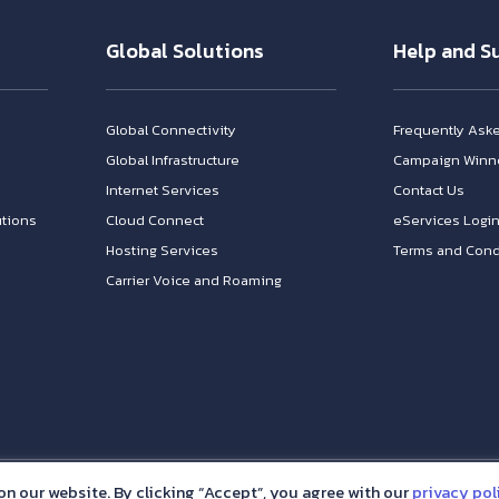
Global Solutions
Help and S
Global Connectivity
Frequently Ask
Global Infrastructure
Campaign Winn
Internet Services
Contact Us
tions
Cloud Connect
eServices Logi
Hosting Services
Terms and Cond
Carrier Voice and Roaming
on our website. By clicking “Accept”, you agree with our
privacy pol