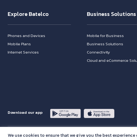
Explore Batelco
Business Solutions
Phones and Devices
Mobile for Business
Mobile Plans
Business Solutions
Internet Services
Connectivity
Cloud and eCommerce Solu
Download our app
Address: Building 1095, Road 1425, Block 1014, Hamala Bahrain - P.O.Box 14
We use cookies to ensure that we give you the best experience 