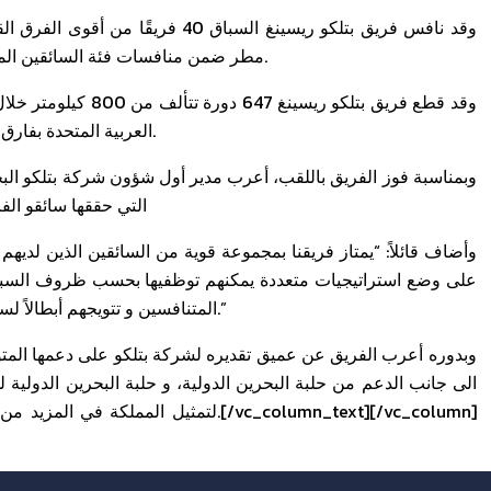
مطر ضمن منافسات فئة السائقين المحترفين في سباق التحمل، إلى جانب رامز عزام وسعيد المهيري.
العربية المتحدة بفارق 28 ثانية وفريق “موديف ريسينغ ” من بلجيكا بفارق لفة و 12 ثانية.
وبمناسبة فوز الفريق باللقب، أعرب مدير أول شؤون شركة بتلكو البحر
التي حققها سائقو الف
وأضاف قائلاً: “يمتاز فريقنا بمجموعة قوية من السائقين الذين لديه
على وضع استراتيجيات متعددة يمكنهم توظفيها بحسب ظروف السبا
المتنافسين و تتويجهم أبطالاً لسباق التحمل للمرة الثانية، و نتمنى لهم الفوز في بطولاتهم المقبلة.”
الى جانب الدعم من حلبة البحرين الدولية، و حلبة البحرين الدولية ل
لتمثيل المملكة في المزيد من البطولات ا