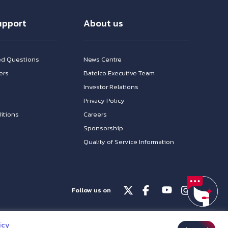
upport
About us
ed Questions
News Centre
ers
Batelco Executive Team
Investor Relations
n
Privacy Policy
itions
Careers
Sponsorship
Quality of Service Information
Follow us on
© Batelco 2026 is part of the Beyon Group. All rights reserved.
icy