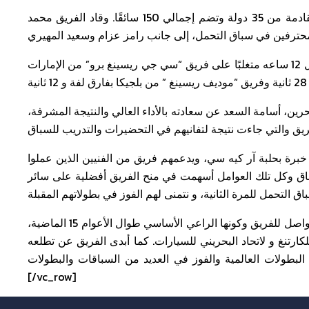
وقد نافس فريق بتلكو ريسينغ السباق 40 فريقًا من أقوى الفرق القادمة من 35 دولة وتضم إجمالي 150 سائقًا. وقاد الفريق محمد
وقد قطع فريق بتلكو ريسينغ 647 دورة تتألف من 800 كيلومتر خلال 12 ساعه متغلبًا على فريق “سي جي ريسينغ برو” من الإمارات
ين، أسامة السعد عن سعادته بالأداء العالي والنتيجة المشرفة،
ريق والتي جاءت نتيجة لتفانيهم في التحضيرات والتدريب للسباق
م خبرة بحلبة آر كيه سي، ويدعمهم فريق من الفنيين الذين عملوا
ق وكل تلك العوامل أسهمت في منح الفريق أفضلية على سائر
وبدوره أعرب الفريق عن عميق تقديره لشركة بتلكو على دعمها المتواصل للفريق وكونها الراعي الأساسي طوال الأعوام 15 الماضية،
لكارتنغ و لاتحاد البحريني للسيارات. كما أبدى الفريق عن تطلعه
لعالمية والفوز في العديد من السباقات والبطولات.[/vc_column_text][/vc_column]
[/vc_row]