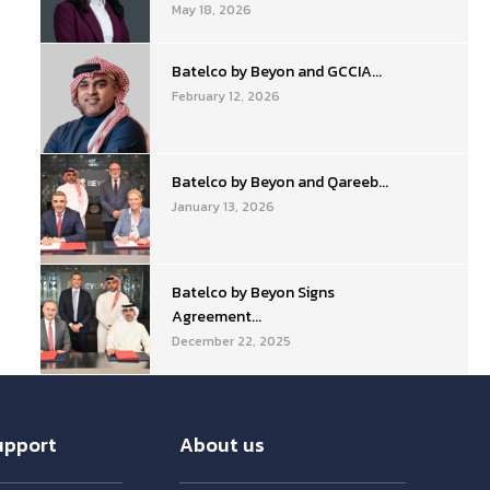
May 18, 2026
Batelco by Beyon and GCCIA...
February 12, 2026
Batelco by Beyon and Qareeb...
January 13, 2026
Batelco by Beyon Signs
Agreement...
December 22, 2025
upport
About us