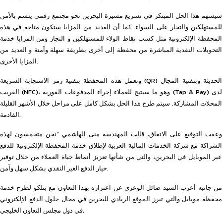
سيسهم هذا الحل المبتكر في تسريع مسيرة البحرين نحو مجتمع رقمي يتسم بالأمن
للمستهلكين والتجار على السواء. كما أن العديد من المزايا ستكون متاحة في هذه
المحفظة الإلكترونية مثل كسب نقاط الولاء للمستهلكين و التجار ومن المزايا خدمة
التحويلات النقدية المباشرة من محفظة إلى أخرى بطريقة سهلة وآمنة و العديد من
المزايا الأخرى.
وتعمل هذه المحفظة بتقنية رمز الاستجابة السريعة (QR) الحديثة وبتقنية المجال
القريب (NFC)، وهو ما سيتيح للعملاء إجراء المدفوعات الفورية (Tap & Pay) لدى
المحلات المشاركة. سيتم طرح هذا الحل بشكل كامل على مراحل خلال الأشهر القليلة
القادمة.
وعقب التوقيع على الاتفاق، قالت المهندسة منى الهاشمي “نحن متحمسون لهذه
الشراكة مع شركة الخدمات المالية العربية لإطلاق خدمة المحفظة الإلكترونية للدفع
عبر الموبايل في البحرين، والتي من شأنها تعزيز أنماط حياة العملاء من خلال توفير
خيار الدفع الغير النقدي بشكل سهل وآمن.
من جانبه أعرب السيد صائل الوعري عن اعتزازه بهذا التعاون مع بتلكو لطرح خدمة
محفظة موبايل والتي تبرز الموقع الريادي للبحرين في مجال حلول الدفع الإلكتروني
في دول مجلس التعاون الخليجي.