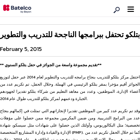
بتلكو تحتفل ببرامجها الناجحة للتدريب والتطوير
February 5, 2015
** تقديم مجموعة واسعة من الجوائز في حفل بتلكو السنوي**
احتفل مركز بتلكو للتدريب بنجاح برامجه للتدريب والتطوير لعام 2014 عبر حفل لتوزيع
الجوائز أقيم مؤخرا بمقر بتلكو الرئيسي في الهملة. وخلال الحفل، تم تكريم عدد من
أعضاء الإدارة، الموظفين، وعدد من معاهد التعليم من شركاء بتلكو تقديرا لجهودهم
الجبارة ودعمهم لمركز بتلكو للتدريب طوال عام 2014.
وقد تم تكريم عدد كبير من الموظفين تقديرا لإنجازاتهم التي تمثلت في إكمالهم بنجاح
عدد من البرامج التدريبية. ومن ضمن المكرمين مجموعة ممن حصلوا على مؤهلات
تخصصية؛ مثل البكالوريوس، وأولئك الذين حصلوا على شهادات مثل سيسكو، شهادة
الإدارة والقيادة وإدارة المشاريع المتخصصة (PMP). كما تم خلال الحفل تكريم عدد من
المتدربين في مجال الاتصالات ضمن مشروع جديد تم إطلاقه في عام 2014. وعلاوة