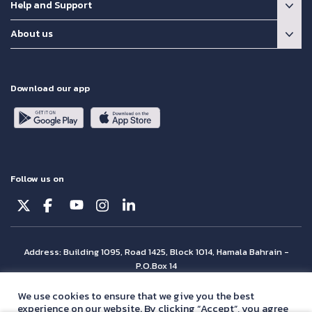
Help and Support
About us
Download our app
Follow us on
Address: Building 1095, Road 1425, Block 1014, Hamala Bahrain -
P.O.Box 14
© Batelco 2026 is part of the Beyon Group. All rights reserved.
We use cookies to ensure that we give you the best
experience on our website. By clicking “Accept”, you agree