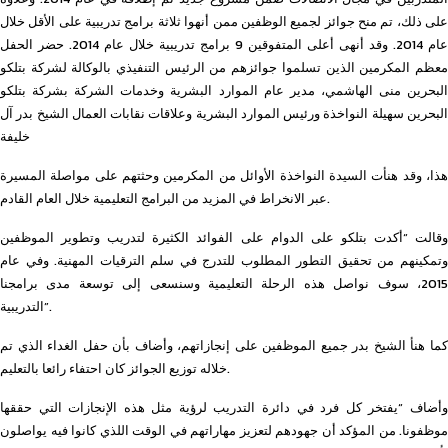
على ذلك، تم منح جوائز لجميع الوظفين ممن أنهوا ثلاثة برامج تدريبية على الأقل خلال
عام 2014. وقد أنهى أعلى المتفوقين 9 برامج تدريبية خلال عام 2014. حضر الحفل
معظم المكرمين الذين تسلموا جوائزهم من الرئيس التنفيذي بالوكالة لشركة بتلكو
البحرين منى الهاشمي، مدير عام الموارد البشرية وخدمات الشركة بشركة بتلكو
البحرين سهيلة النواخذة ورئيس الموارد البشرية وعلاقات نقابات العمال الشيخ بدر آل
خليفة
هذا، وقد هنأت السيدة النواخذة الأوائل من المكرمين وحثتهم على مواصلة المسيرة
عبر الانخراط في المزيد من البرامج التعليمية خلال العام القادم.
وقالت “أكدت بتلكو على الدوام على الفوائد الكثيرة لتدريب وتطوير الموظفين
وتمكينهم من تحقيق التطور المطلوب للتدرج في سلم الترقيات المهنية. وفي عام
2015، سوف نواصل هذه الرحلة التعليمية وسنسعى إلى توسعة مدى برامجنا
التدريبية”.
كما هنأ الشيخ بدر جميع الموظفين على إنجازاتهم، وأضاف بأن حفل الغداء الذي تم
خلاله توزيع الجوائز كان احتفاء رائعا بالتعليم.
وأضاف “يفتخر كل فرد في دائرة التدريب لرؤية مثل هذه الإنجازات التي حققها
موظفونا. من المؤكد أن جهودهم لتعزيز مهاراتهم في الوقت اللذي كانوا فيه يواصلون