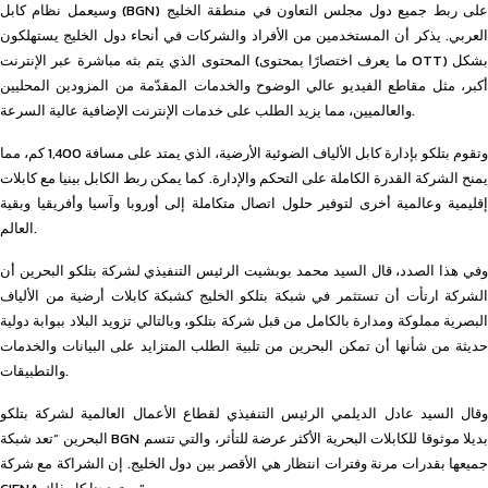
وسيعمل نظام كابل (BGN) على ربط جميع دول مجلس التعاون في منطقة الخليج
العربي. يذكر أن المستخدمين من الأفراد والشركات في أنحاء دول الخليج يستهلكون
المحتوى الذي يتم بثه مباشرة عبر الإنترنت (ما يعرف اختصارًا بمحتوى OTT) بشكل
أكبر، مثل مقاطع الفيديو عالي الوضوح والخدمات المقدّمة من المزودين المحليين
والعالميين، مما يزيد الطلب على خدمات الإنترنت الإضافية عالية السرعة.
وتقوم بتلكو بإدارة كابل الألياف الضوئية الأرضية، الذي يمتد على مسافة 1,400 كم، مما
يمنح الشركة القدرة الكاملة على التحكم والإدارة. كما يمكن ربط الكابل بينيا مع كابلات
إقليمية وعالمية أخرى لتوفير حلول اتصال متكاملة إلى أوروبا وآسيا وأفريقيا وبقية
العالم.
وفي هذا الصدد، قال السيد محمد بوبشيت الرئيس التنفيذي لشركة بتلكو البحرين أن
الشركة ارتأت أن تستثمر في شبكة بتلكو الخليج كشبكة كابلات أرضية من الألياف
البصرية مملوكة ومدارة بالكامل من قبل شركة بتلكو، وبالتالي تزويد البلاد ببوابة دولية
حديثة من شأنها أن تمكن البحرين من تلبية الطلب المتزايد على البيانات والخدمات
والتطبيقات.
وقال السيد عادل الديلمي الرئيس التنفيذي لقطاع الأعمال العالمية لشركة بتلكو
البحرين “تعد شبكة BGN بديلا موثوقا للكابلات البحرية الأكثر عرضة للتأثر، والتي تتسم
جميعها بقدرات مرنة وفترات انتظار هي الأقصر بين دول الخليج. إن الشراكة مع شركة