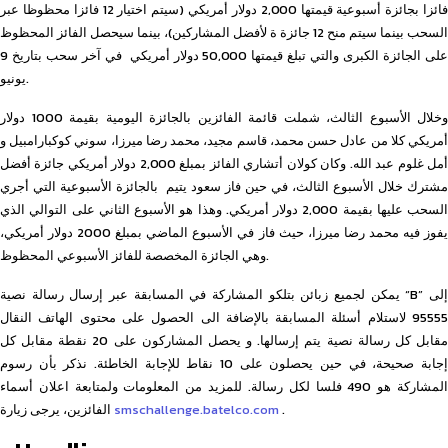
فائزا بجائزة أسبوعية قيمتها 2,000 دولار أمريكي (سيتم اختيار 12 فائزا محظوظا عبر
السحب بينما سيتم منح 12 جائزة ة لأفضل المشاركين)، بينما سيحصل الفائز المحظوظ
على الجائزة الكبرى والتي تبلغ قيمتها 50,000 دولار أمريكي في آخر سحب بتاريخ 9
يونيو.
وخلال الأسبوع الثالث، شملت قائمة الفائزين بالجائزة اليومية بقيمة 1000 دولار
أمريكي كلا من عادل حسن محمد، قاسم مجيد، محمد رضا ميرزا، سوني كوكبارامبيل و
أمل غلوم عبد الله. وكان كولان أتشاري الفائز بمبلغ 2,000 دولار أمريكي جائزة أفضل
مشترك خلال الأسبوع الثالث، في حين فاز سعود يتيم بالجائزة الأسبوعية التي أجري
السحب عليها بقيمة 2,000 دولار أمريكي. وهذا هو الأسبوع الثاني على التوالي الذي
يفوز فيه محمد رضا ميرزا، حيث فاز في الأسبوع الماضي بمبلغ 2000 دولار أمريكي،
وهي الجائزة المخصصة للفائز الأسبوعي المحظوظ.
يمكن لجميع زبائن بتلكو المشاركة في المسابقة عبر إرسال رسالة نصية “B” إلى
95555 لاستلام أسئلة المسابقة بالإضافة الى الحصول على محتوى الهاتف النقال
مقابل كل رسالة نصية يتم إرسالها. و يحصل المشاركون على 20 نقطة مقابل كل
إجابة صحيحة، في حين يحصلون على 10 نقاط للإجابة الخاطئة. نذكر بأن رسوم
المشاركة هو 490 فلسا لكل رسالة. للمزيد من المعلومات ولمتابعة اعلان أسماء
.
smschallenge.batelco.com
الفائزين، يرجى زيارة