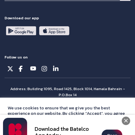
Download our app
Follow us on
Address: Building 1095, Road 1425, Block 1014, Hamala Bahrain -
P.O.Box 14
© Batelco 2026 is part of the Beyon Group. All rights reserved.
We use cookies to ensure that we give you the best
experience on our website. By clicking “Accept”, you agree
with our
privacy policy
statement.
Download the Batelco
Accept