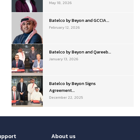
May 18, 2026
Batelco by Beyon and GCCIA...
February 12, 2026
Batelco by Beyon and Qareeb...
January 13, 2026
Batelco by Beyon Signs
Agreement...
December 22, 2025
upport
About us