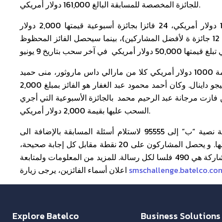
للجائزة المخصصة للمسابقة البالغ 161,000 دولار أمريكي.
وبشكل إجمالي، سيكون هناك 63 فائزا بجائزة يومية قيمتها 1000 دولار أمريكي، 24 فائزا بجائزة أسبوعية قيمتها 2,000 دولار
أمريكي (سيتم اختيار 12 فائزا محظوظا عبر السحب بينما سيتم منح 12 جائزة ة لأفضل المشاركين)، بينما سيحصل الفائز المحظوظ
وخلال الأسبوع السادس، شملت قائمة الفائزين بالجائزة اليومية بقيمة 1000 دولار أمريكي كلا من مارالي داس ماروثور، منى حميد
عون علي، خافيير أوكتافيو ملاغينو، أنيسة عبد الرسول سلطان و شيجو داينال. وكان أحمد محمود عبد الغفار هو الفائز بمبلغ 2,000
ازت مرجانة عبد الرحيم محمد بالجائزة الأسبوعية التي أجري
السحب عليها بقيمة 2,000 دولار أمريكي.
يمكن لجميع زبائن بتلكو المشاركة في المسابقة عبر إرسال رسالة نصية “ب” إلى 95555 لاستلام أسئلة المسابقة بالإضافة الى
الحصول على محتوى الهاتف النقال مقابل كل رسالة نصية يتم إرسالها. و يحصل المشاركون على 20 نقطة مقابل كل إجابة صحيحة،
في حين يحصلون على 10 نقاط للإجابة الخاطئة. يذكر بأن رسوم المشاركة هي 490 فلسا لكل رسالة. للمزيد من المعلومات ولمتابعة
smschallenge.batelco.co
اعلان أسماء الفائزين، يرجى زيارة
Explore Batelco
Business Solutions