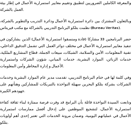
والمعرفة الكاملين الضروريين لتطبيق وتقييم معايير استمرارية الأعمال في إطار بيئة
العمل بالشركة.
وبالتعاون المشترك بين دائرة استمرارية الأعمال ودائرة التدريب والتطوير بالشركة،
نظمت بتلكو البرنامج التدريبي بالشراكة مع مكتب فيريتاس (Bureau Veritas).
حضر البرنامجين 33 مشاركا (قادة ومنسقوا استمرارية الأعمال) الذين يشاركون في
تنفيذ معايير استمرارية الأعمال في مختلف دوائر العمل التي تشمل التدقيق الداخلي،
تقنية المعلومات، الأمن والسلامة، الشبكات، مبيعات الجملة، قطاع المشاريع الملكية،
خدمات الزبائن، الموارد البشرية، خدمات المباني، شؤون الشركات واستمرارية
الأعمال و إدارة المخاطر وأمن المعلومات.
وفي كلمة لها في ختام البرنامج التدريبي، تقدمت مدير عام الموارد البشرية وخدمات
الشركات بشركة بتلكو البحرين سهيلة النواخذة بالتبريكات للمشاركين وهنأتهم على
جهودهم الكبيرة.
وتابعت السيدة النواخذة قائلة بأن البرامج قد وفرت فرصة ممتازة لبناء ثقافة كفاءة
استمرارية الأعمال، لتشجيع الموظفين على إدخال أفضل ممارسات استمرارية
الأعمال في عملياتهم اليومية، وضمان مرونة الخدمات التي تعتبر إحدى أهم أولويات
بتلكو.