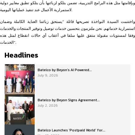
وبإقامتها مثل هذه البرامج التدريبية، تضمن بتلكو لزبائنها بأن بتلكو تطبق معايير دولية
لاستمرارية الأعمال عند تنفيذ عملياتها اليومية.
واختتمت السيدة النواخذة تصريحها قائلة “يستحق زبائننا العناية الكاملة وضمان
استمرارية خدماتهم. نحن ملتزمون بتحسين خدمات توصيل وتوفير المنتجات والخدمات
وفقا لمستويات مقبولة متفق عليها سلفا في أعقاب أي حالات انقطاع لمثل هذه
الخدمات”.
Headlines
Batelco by Beyon’s AI Powered...
July 9, 2026
Batelco by Beyon Signs Agreement...
July 2, 2026
Batelco Launches ‘Postpaid World’ for...